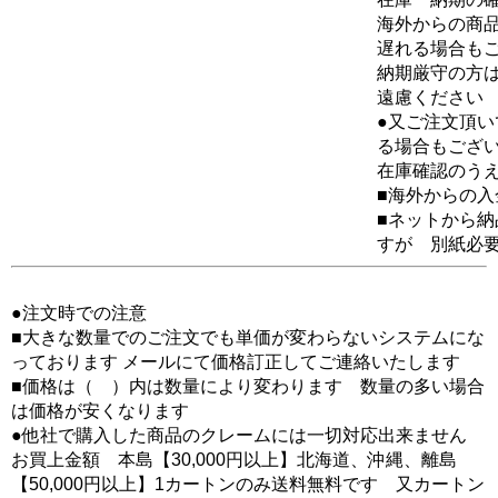
海外からの商品
遅れる場合も
納期厳守の方
遠慮ください
●又ご注文頂
る場合もござ
在庫確認のう
■海外からの
■ネットから
すが 別紙必
●注文時での注意
■大きな数量でのご注文でも単価が変わらないシステムにな
っております メールにて価格訂正してご連絡いたします
■価格は（ ）内は数量により変わります 数量の多い場合
は価格が安くなります
●他社で購入した商品のクレームには一切対応出来ません
お買上金額 本島【30,000円以上】北海道、沖縄、離島
【50,000円以上】1カートンのみ送料無料です 又カートン