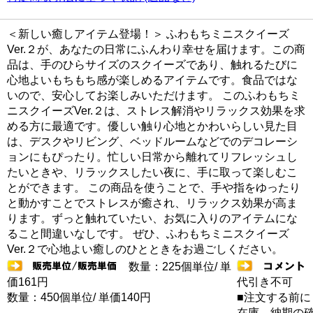
＜新しい癒しアイテム登場！＞ ふわもちミニスクイーズ
Ver.２が、あなたの日常にふんわり幸せを届けます。この商
品は、手のひらサイズのスクイーズであり、触れるたびに
心地よいもちもち感が楽しめるアイテムです。食品ではな
いので、安心してお楽しみいただけます。 このふわもちミ
ニスクイーズVer.２は、ストレス解消やリラックス効果を求
める方に最適です。優しい触り心地とかわいらしい見た目
は、デスクやリビング、ベッドルームなどでのデコレーシ
ョンにもぴったり。忙しい日常から離れてリフレッシュし
たいときや、リラックスしたい夜に、手に取って楽しむこ
とができます。 この商品を使うことで、手や指をゆったり
と動かすことでストレスが癒され、リラックス効果が高ま
ります。ずっと触れていたい、お気に入りのアイテムにな
ること間違いなしです。 ぜひ、ふわもちミニスクイーズ
Ver.２で心地よい癒しのひとときをお過ごしください。
数量：225個単位/ 単
価161円
代引き不可
数量：450個単位/ 単価140円
■注文する前に
在庫 納期の