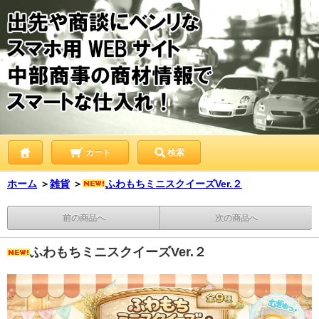
カート
検索
ホーム
＞
雑貨
＞
ふわもちミニスクイーズVer.２
前の商品へ
次の商品へ
ふわもちミニスクイーズVer.２