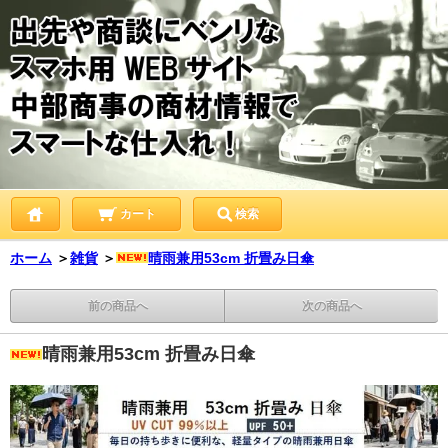
カート
検索
ホーム
＞
雑貨
＞
晴雨兼用53cm 折畳み日傘
前の商品へ
次の商品へ
晴雨兼用53cm 折畳み日傘