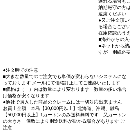
遅れる場合も
納期厳守の方
遠慮ください
●又ご注文頂
る場合もござ
在庫確認のう
■海外からの
■ネットから
すが 別紙必
●注文時での注意
■大きな数量でのご注文でも単価が変わらないシステムにな
っております メールにて価格訂正してご連絡いたします
■価格は（ ）内は数量により変わります 数量の多い場合
は価格が安くなります
●他社で購入した商品のクレームには一切対応出来ません
お買上金額 本島【30,000円以上】北海道、沖縄、離島
【50,000円以上】1カートンのみ送料無料です 又カートン
の大きさ 個数により別途送料が掛かる場合があります ご
注意