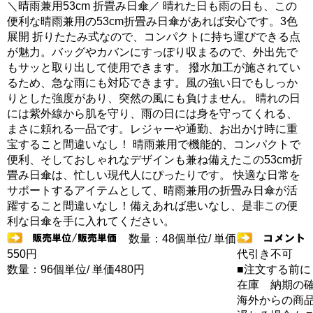
＼晴雨兼用53cm 折畳み日傘／ 晴れた日も雨の日も、この
便利な晴雨兼用の53cm折畳み日傘があれば安心です。3色
展開 折りたたみ式なので、コンパクトに持ち運びできる点
が魅力。バッグやカバンにすっぽり収まるので、外出先で
もサッと取り出して使用できます。 撥水加工が施されてい
るため、急な雨にも対応できます。風の強い日でもしっか
りとした強度があり、突然の風にも負けません。 晴れの日
には紫外線から肌を守り、雨の日には身を守ってくれる、
まさに頼れる一品です。レジャーや通勤、お出かけ時に重
宝すること間違いなし！ 晴雨兼用で機能的、コンパクトで
便利、そしておしゃれなデザインも兼ね備えたこの53cm折
畳み日傘は、忙しい現代人にぴったりです。 快適な日常を
サポートするアイテムとして、晴雨兼用の折畳み日傘が活
躍すること間違いなし！備えあれば患いなし、是非この便
利な日傘を手に入れてください。
数量：48個単位/ 単価
550円
代引き不可
数量：96個単位/ 単価480円
■注文する前に
在庫 納期の
海外からの商品