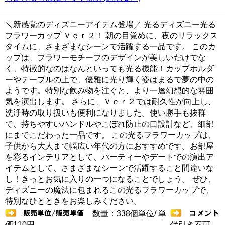
＼新感覚のディズニーアイテム登場／ 光るディズニー光る
フラワーカップ Ｖｅｒ２！ 朝の目覚めに、夜のリラックス
タイムに、さまざまなシーンで活躍する一品です。 このカ
ップは、フラワーモチーフのデザインが美しいだけでな
く、特徴的なのはなんといっても光る機能！カップホルダ
ーやテーブルの上で、優雅に光り輝く姿はまるで夢の中の
ようです。特別な飲み物を注ぐと、より一層幻想的な雰囲
気を演出します。 さらに、Ｖｅｒ２では耐久性が向上し、
洗浄時の取り扱いも便利になりました。使い勝手も抜群
で、持ちやすいハンドルやこぼれ防止の口設計など、細部
にまでこだわった一品です。 この光るフラワーカップは、
子供から大人まで幅広い年代の方におすすめです。お部屋
を彩るインテリアとして、パーティーやデートでの演出ア
イテムとして、さまざまなシーンで活躍すること間違いな
し！きっとお気に入りの一つになることでしょう。 ぜひ、
ディズニーの魔法に包まれるこの光るフラワーカップで、
特別なひとときをお楽しみください。
数量：338個単位/ 単
価110円
代引き不可