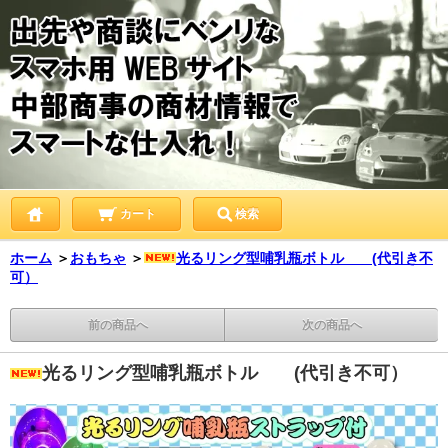
カート
検索
ホーム
＞
おもちゃ
＞
光るリング型哺乳瓶ボトル (代引き不
可）
前の商品へ
次の商品へ
光るリング型哺乳瓶ボトル (代引き不可）