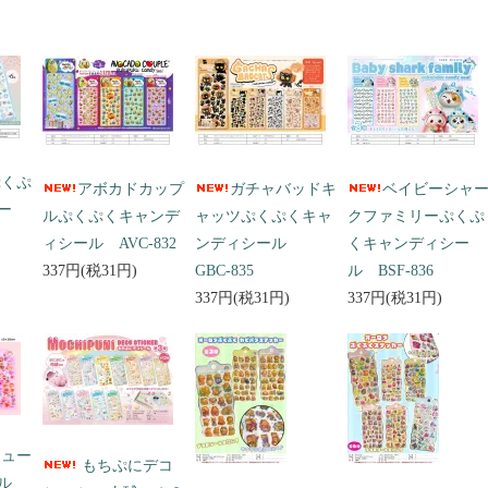
ぷくぷ
アボカドカップ
ガチャバッドキ
ベイビーシャ
ー
ルぷくぷくキャンデ
ャッツぷくぷくキャ
クファミリーぷくぷ
ィシール AVC-832
ンディシール
くキャンディシー
337円(税31円)
GBC-835
ル BSF-836
337円(税31円)
337円(税31円)
キュー
もちぷにデコ
ール