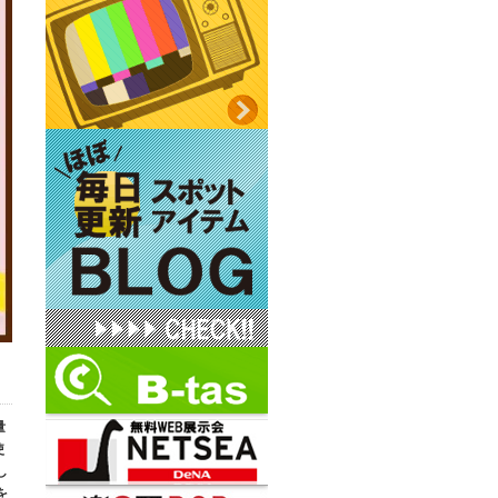
量
使
し
を