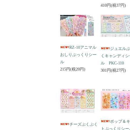
410円(税37円)
RZ-10アニマル
ジュエル
おしりぷっくりシー
くキャンディシ
ル
ル PKC-110
215円(税20円)
301円(税27円)
ポップ＆
チーズぷくぷく
トぷっくりシ