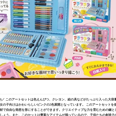
8/5559)／ このアートセットは色えんぴつ、クレヨン、絵の具などがたっぷり入った大容
女の子向けはかわいらしいピンクの2色展開となっています。 このアートセットを
材で自由な発想を形にすることができます。クリエイティブな力を育むための鍵と
しょう。また、このセットは豊富なアイテムが揃っているので、子供たちの創造力