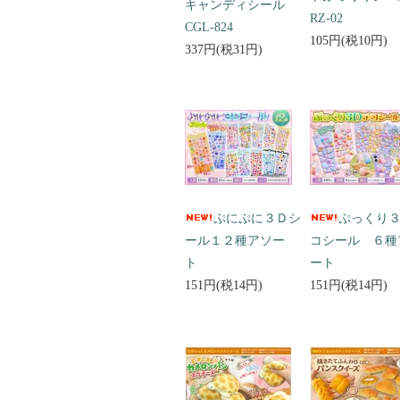
キャンディシール
RZ-02
CGL-824
105円(税10円)
337円(税31円)
ぷにぷに３Ｄシ
ぷっくり
ール１２種アソー
コシール ６種
ト
ート
151円(税14円)
151円(税14円)