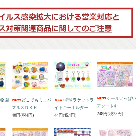
シールいっぱ
動物園
どこでもミニパ
卓球ラケットラ
アソート4
ズル３ＤＫＨ
イトキーホルダー
248円(税23円)
48円(税4円)
44円(税4円)