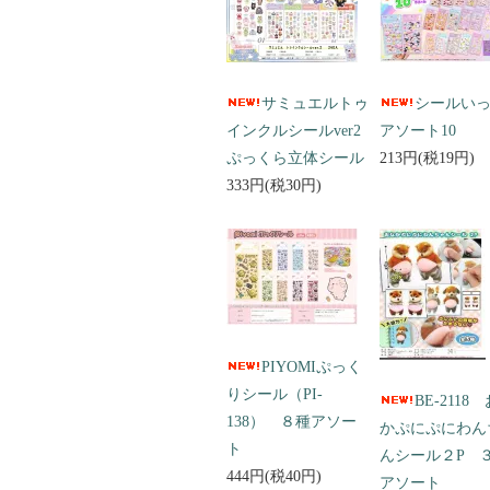
サミュエルトゥ
シールい
インクルシールver2
アソート10
ぷっくら立体シール
213円(税19円)
333円(税30円)
PIYOMIぷっく
りシール（PI-
BE-2118
138） ８種アソー
かぷにぷにわん
ト
んシール２P 
444円(税40円)
アソート