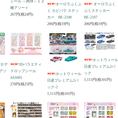
シール ～肉球～１２
オーロラぷくぷ
オーロラぷく
種アソート
く カピバラ ステッ
ぷくステッカー
267円(税24円)
カー BE-2108
BE-2107
206円(税19円)
206円(税19円)
ホットウィー
３Ｄデ
3Dバラエティ
日産プレミアム2パ
アソ
ドロップシール
ック
ホットウィール
4AS001
1,111円(税101円)
日産プレミアム2パ
270円(税25円)
ック-2
1,111円(税101円)