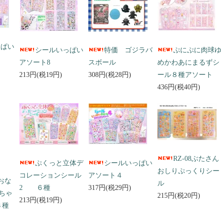
っぱい
シールいっぱい
特価 ゴジラバ
ぷにぷに肉球
アソート8
スボール
めかわあにまるずシ
213円(税19円)
308円(税28円)
ール８種アソート
436円(税40円)
RZ-08ぶたさん
ぷくっと立体デ
シールいっぱい
おしりぷっくりシー
コレーションシール
アソート４
 おな
ル
2 ６種
317円(税29円)
ちゃ
215円(税20円)
213円(税19円)
３種