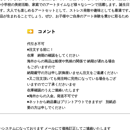
や小学校の美術活動、家庭でのアートタイムなど様々なシーンで活躍します。誕生日
す。大人でも楽しめるアートセットとして、ストレス発散や趣味としても最適です
品が生まれることでしょう。ぜひ、お子様やご自身のアート体験を豊かに彩るため
代引き不可
■注文する前に！
在庫 納期の確認をしてください
海外からの商品は船便や気候の関係で 納期が遅れる場合
もございますので
納期厳守の方は申し訳御座いません注文をご遠慮ください
●又ご注文頂いても発注時に完売になっている場合もござ
いますのでご了承くださいませ
在庫確認のうえご連絡いたします
■海外からの入金。発送不可です
■ネットから納品書はプリントアウトできますが 別紙必
要の方は申しでください
いシステムになっております メールにて価格訂正してご連絡いたします