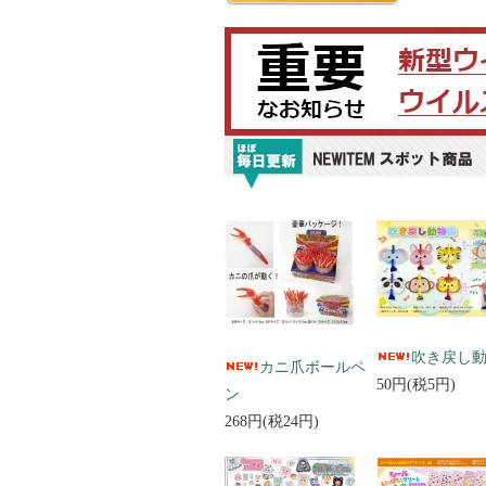
吹き戻し
カニ爪ボールペ
50円(税5円)
ン
268円(税24円)