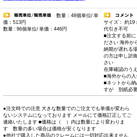
数量：48個単位/ 単
価：513円
サイズ： 約19
数量 : 96個単位/ 単価：446円
代引き不可
■注文する前に
ださい 海外か
納期が遅れる場
の方は申し訳
さい
在庫確認のう
■海外からの
■ネットから
すが 別紙必
●注文時での注意 大きな数量でのご注文でも単価が変わら
ないシステムになっております メールにて価格訂正してご
連絡いたします ■価格は（ ）内は数量により変わりま
す 数量の多い場合は価格が安くなります
●他社で購入した商品のクレームには一切対応出来ません