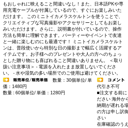
もおしゃれに映えること間違いなし！また、日本語PKや専
用充電ケーブルが付属しているので、すぐにお楽しみいた
だけます。 このミニトイカメラスケルトンを使うことで、
クリエイティブな写真撮影やアクセサリーとしてもお楽し
みいただけます。さらに、説明書が付いているので、操作
方法も簡単に理解できます。パーティーやイベントで友達
と一緒に楽しむのにも最適です！ ミニトイカメラスケルト
ンは、普段使いから特別な日の撮影まで幅広く活躍するア
イテムです。お子様へのプレゼントや大人の方へのちょっ
とした贈り物にも喜ばれること間違いありません。 ＜取り
扱い注意事項＞ - 電源を入れたまま放置しないでくださ
い。 - 水や湿気の多い場所でのご使用は避けてください。
数量：30個単位/ 単
価：1480円
代引き不可
数量 : 60個単位/ 単価：1280円
■注文する前に
ださい 海外か
納期が遅れる場
の方は申し訳
さい
在庫確認のう