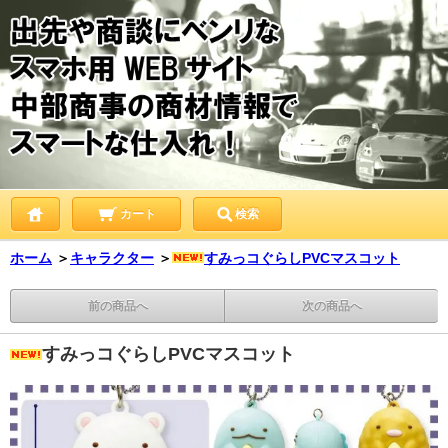
カート
検索
ホーム
＞
キャラクター
＞
すみっコぐらしPVCマスコット
前の商品へ
次の商品へ
すみっコぐらしPVCマスコット