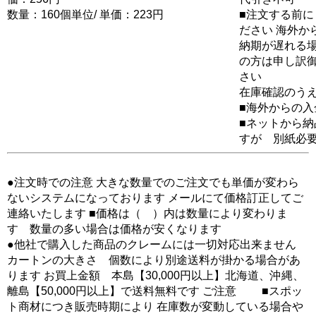
数量：160個単位/ 単価：223円
■注文する前に
ださい 海外か
納期が遅れる場
の方は申し訳
さい
在庫確認のう
■海外からの
■ネットから
すが 別紙必
●注文時での注意 大きな数量でのご注文でも単価が変わら
ないシステムになっております メールにて価格訂正してご
連絡いたします ■価格は（ ）内は数量により変わりま
す 数量の多い場合は価格が安くなります
●他社で購入した商品のクレームには一切対応出来ません
カートンの大きさ 個数により別途送料が掛かる場合があ
ります お買上金額 本島【30,000円以上】北海道、沖縄、
離島【50,000円以上】で送料無料です ご注意 ■スポッ
ト商材につき販売時期により 在庫数が変動している場合や