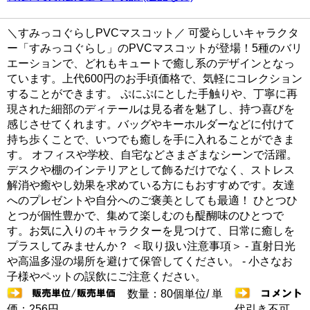
＼すみっコぐらしPVCマスコット／ 可愛らしいキャラクタ
ー「すみっコぐらし」のPVCマスコットが登場！5種のバリ
エーションで、どれもキュートで癒し系のデザインとなっ
ています。上代600円のお手頃価格で、気軽にコレクション
することができます。 ぷにぷにとした手触りや、丁寧に再
現された細部のディテールは見る者を魅了し、持つ喜びを
感じさせてくれます。バッグやキーホルダーなどに付けて
持ち歩くことで、いつでも癒しを手に入れることができま
す。 オフィスや学校、自宅などさまざまなシーンで活躍。
デスクや棚のインテリアとして飾るだけでなく、ストレス
解消や癒やし効果を求めている方にもおすすめです。友達
へのプレゼントや自分へのご褒美としても最適！ ひとつひ
とつが個性豊かで、集めて楽しむのも醍醐味のひとつで
す。お気に入りのキャラクターを見つけて、日常に癒しを
プラスしてみませんか？ ＜取り扱い注意事項＞ - 直射日光
や高温多湿の場所を避けて保管してください。 - 小さなお
子様やペットの誤飲にご注意ください。
数量：80個単位/ 単
価：256円
代引き不可