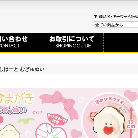
しはーと むぎゅぬい