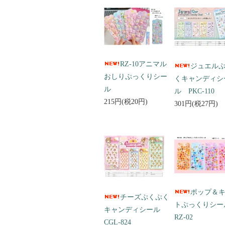
RZ-10アニマル
ジュエル
おしりぷっくりシー
くキャンディシ
ル
ル PKC-110
215円(税20円)
301円(税27円)
ポップ＆
チーズぷくぷく
トぷっくりシ
キャンディシール
RZ-02
CGL-824