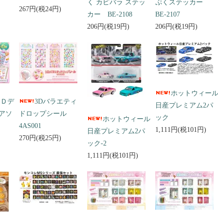
く カピバラ ステッ
ぷくステッカー
267円(税24円)
カー BE-2108
BE-2107
206円(税19円)
206円(税19円)
ホットウィー
３Ｄデ
3Dバラエティ
日産プレミアム2パ
アソ
ドロップシール
ック
ホットウィール
4AS001
1,111円(税101円)
日産プレミアム2パ
270円(税25円)
ック-2
1,111円(税101円)