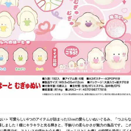
ぬい＞ 可愛らしい6つのアイテムが詰まった12cmの愛らしいぬいぐるみ、「つぶら
登場しました！瞳にキラキラと光る輝きと、手触りの柔らかさが魅力の逸品です。 こ