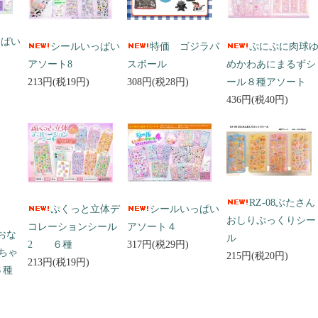
っぱい
シールいっぱい
特価 ゴジラバ
ぷにぷに肉球
アソート8
スボール
めかわあにまるずシ
213円(税19円)
308円(税28円)
ール８種アソート
436円(税40円)
RZ-08ぶたさん
ぷくっと立体デ
シールいっぱい
おしりぷっくりシー
コレーションシール
アソート４
 おな
ル
2 ６種
317円(税29円)
ちゃ
215円(税20円)
213円(税19円)
３種