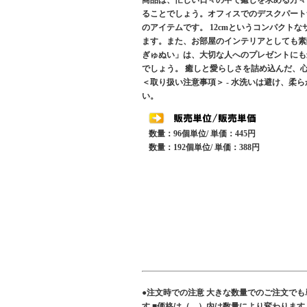
商品は、忙しい日々の中で癒しを求める方々
ることでしょう。オフィスでのデスクパート
のアイテムです。 12cmというコンパク
ます。また、お部屋のインテリアとしても素
ぎゅぬい」は、大切な人へのプレゼントにも
でしょう。 癒しと愛らしさを詰め込んだ、
＜取り扱い注意事項＞ - 水洗いは避け、柔
い。
数量：96個単位/ 単価：445円
数量：192個単位/ 単価：388円
●注文時での注意 大きな数量でのご注文で
す ■価格は（ ）内は数量により変わりま