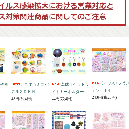
シールいっぱ
動物園
どこでもミニパ
卓球ラケットラ
アソート4
ズル３ＤＫＨ
イトキーホルダー
248円(税23円)
48円(税4円)
44円(税4円)