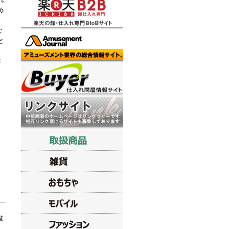
れ
め
き
む
と
さ
ま