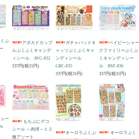
ぷくぷ
アボカドカップ
ガチャバッドキ
ベイビーシャ
ー
ルぷくぷくキャンデ
ャッツぷくぷくキャ
クファミリーぷくぷ
ィシール AVC-832
ンディシール
くキャンディシー
337円(税31円)
GBC-835
ル BSF-836
337円(税31円)
337円(税31円)
キュー
もちぷにデコ
ール
シール ～肉球～１２
オーロラぷくぷ
オーロラぷく
種アソート