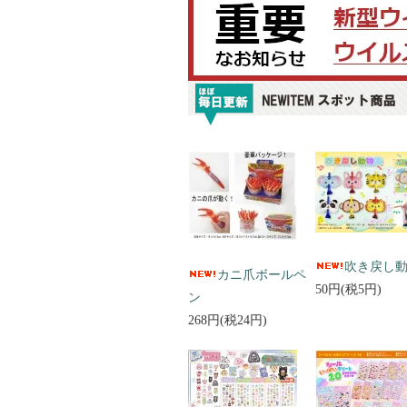
吹き戻し
カニ爪ボールペ
50円(税5円)
ン
268円(税24円)