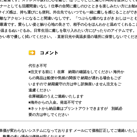
に最適です。ストレスや疲れた心を癒し、ほっこりとした癒しの時間を提供してく
ナーとしても活躍間違いなし！仕事の合間に癒しのひとときを楽しみたい方にお勧
トなサイズ感は、持ち運びにも便利。外出先でもいつでも一緒に癒しを感じることがで
敵なアクセントになること間違いなしです。 「つぶらな瞳のなまがき おしはーと 
最適です。愛らしい姿と触り心地の良さで、相手の心をほんわかと温めてくれるこ
心温まるぬいぐるみ。日常生活に癒しを取り入れたい方にぴったりのアイテムです。
らかい布で優しく拭いてください。 - 直射日光や高温多湿の場所に保管しないでくだ
代引き不可
■注文する前に！ 在庫 納期の確認をしてください 海外か
らの商品は船便や気候の関係で 納期が遅れる場合もござ
いますので 納期厳守の方は申し訳御座いません注文をご
遠慮ください
在庫確認のうえご連絡いたします
■海外からの入金。発送不可です
■ネットから納品書はプリントアウトできますが 別紙必
要の方は申しでください
も単価が変わらないシステムになっております メールにて価格訂正してご連絡いたし
す 数量の多い場合は価格が安くなります