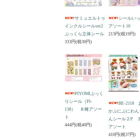
サミュエルトゥ
シールい
インクルシールver2
アソート10
ぷっくら立体シール
213円(税19円)
333円(税30円)
PIYOMIぷっく
りシール（PI-
BE-2118
138） ８種アソー
かぷにぷにわん
ト
んシール２P 
444円(税40円)
アソート
410円(税37円)