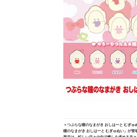
＜つぶらな瞳のなまがき おしはーと むぎゅ
瞳のなまがき おしはーと むぎゅぬい」が