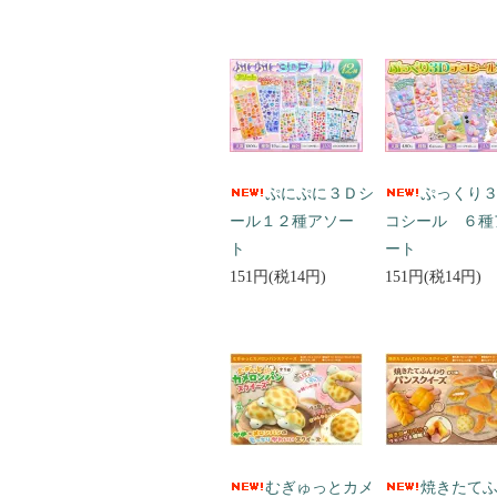
ぷにぷに３Ｄシ
ぷっくり
ール１２種アソー
コシール ６種
ト
ート
151円(税14円)
151円(税14円)
むぎゅっとカメ
焼きたて