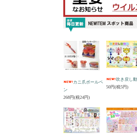
吹き戻し
カニ爪ボールペ
50円(税5円)
ン
268円(税24円)