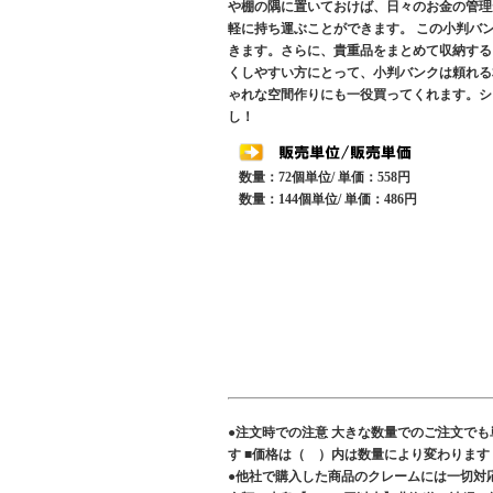
や棚の隅に置いておけば、日々のお金の管理
軽に持ち運ぶことができます。 この小判バ
きます。さらに、貴重品をまとめて収納する
くしやすい方にとって、小判バンクは頼れる
ゃれな空間作りにも一役買ってくれます。シ
し！
数量：72個単位/ 単価：558円
数量：144個単位/ 単価：486円
●注文時での注意 大きな数量でのご注文で
す ■価格は（ ）内は数量により変わりま
●他社で購入した商品のクレームには一切対