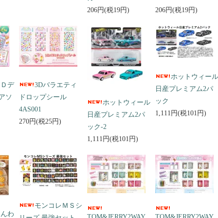
206円(税19円)
206円(税19円)
ホットウィー
３Ｄデ
3Dバラエティ
日産プレミアム2パ
アソ
ドロップシール
ック
ホットウィール
4AS001
1,111円(税101円)
日産プレミアム2パ
270円(税25円)
ック-2
1,111円(税101円)
モンコレＭＳシ
ふんわ
TOM&JERRY2WAY
TOM&JERRY2WAY
リーズ 最強セット