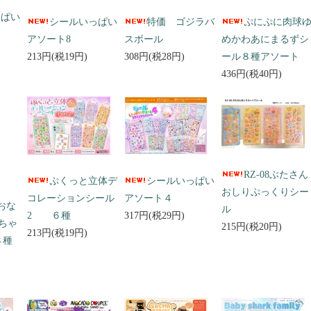
っぱい
シールいっぱい
特価 ゴジラバ
ぷにぷに肉球
アソート8
スボール
めかわあにまるずシ
213円(税19円)
308円(税28円)
ール８種アソート
436円(税40円)
RZ-08ぶたさん
ぷくっと立体デ
シールいっぱい
おしりぷっくりシー
コレーションシール
アソート４
 おな
ル
2 ６種
317円(税29円)
ちゃ
215円(税20円)
213円(税19円)
３種