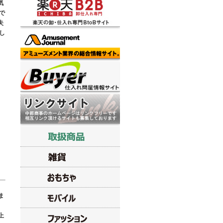
気
で
失
し
ま
上