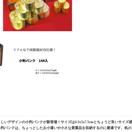
いデザインの小判バンクが新登場！サイズは4.5x5x7.5cmとちょうど良いサイズ
小判バンクは、ちょっとしたお小遣いや小さな貴重品を収納するのに最適です。机の