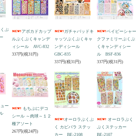
ぷくぷ
アボカドカップ
ガチャバッドキ
ベイビーシャ
ー
ルぷくぷくキャンデ
ャッツぷくぷくキャ
クファミリーぷくぷ
ィシール AVC-832
ンディシール
くキャンディシー
337円(税31円)
GBC-835
ル BSF-836
337円(税31円)
337円(税31円)
キュー
もちぷにデコ
ール
シール ～肉球～１２
オーロラぷくぷ
オーロラぷく
種アソート
く カピバラ ステッ
ぷくステッカー
267円(税24円)
カー BE-2108
BE-2107