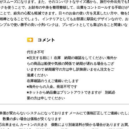
がスムーズになります。また、そのコンパクトなサイズ感から、旅行や外出先でも
ンクを使うことで、お財布の中身を整理整頓して、出費をコントロールする手助けが
ことで、紛失の心配も軽減できます。日々のお金の使い方を見直したい方や、物を
相棒となることでしょう。 インテリアとしてもお部屋に馴染むデザインなので、お
ンプルで使い勝手の良い小判バンクは、プレゼントとしても喜ばれること間違いな
代引き不可
■注文する前に！ 在庫 納期の確認をしてください 海外か
らの商品は船便や気候の関係で 納期が遅れる場合もござ
いますので 納期厳守の方は申し訳御座いません注文をご
遠慮ください
在庫確認のうえご連絡いたします
■海外からの入金。発送不可です
■ネットから納品書はプリントアウトできますが 別紙必
要の方は申しでください
も単価が変わらないシステムになっております メールにて価格訂正してご連絡いたし
す 数量の多い場合は価格が安くなります
応出来ません カートンの大きさ 個数により別途送料が掛かる場合があります お買