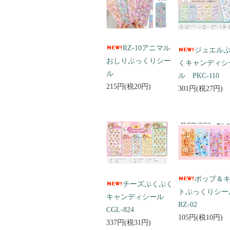
RZ-10アニマル
ジュエル
おしりぷっくりシー
くキャンディシ
ル
ル PKC-110
215円(税20円)
301円(税27円)
ポップ＆
チーズぷくぷく
トぷっくりシ
キャンディシール
RZ-02
CGL-824
105円(税10円)
337円(税31円)