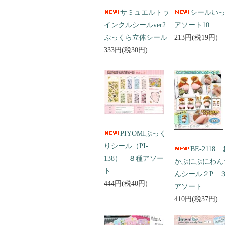
サミュエルトゥ
シールい
インクルシールver2
アソート10
ぷっくら立体シール
213円(税19円)
333円(税30円)
PIYOMIぷっく
りシール（PI-
BE-2118
138） ８種アソー
かぷにぷにわん
ト
んシール２P 
444円(税40円)
アソート
410円(税37円)