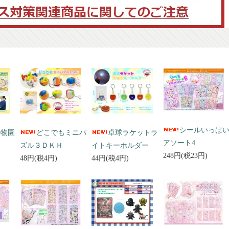
シールいっぱ
動物園
どこでもミニパ
卓球ラケットラ
アソート4
ズル３ＤＫＨ
イトキーホルダー
248円(税23円)
48円(税4円)
44円(税4円)