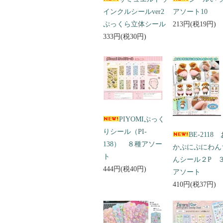
インクルシールver2
アソート10
ぷっくら立体シール
213円(税19円)
333円(税30円)
PIYOMIぷっく
りシール（PI-
BE-2118
138） ８種アソー
かぷにぷにわん
ト
んシール２P 
444円(税40円)
アソート
410円(税37円)