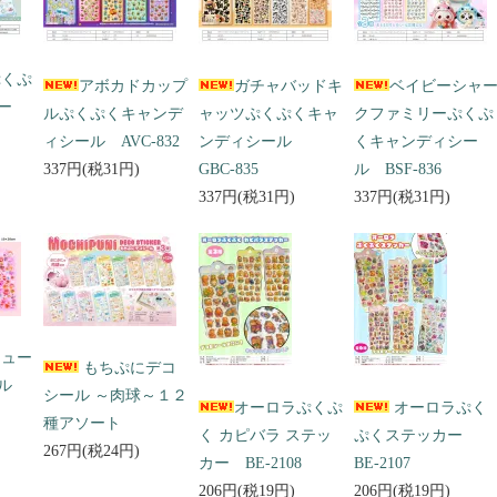
ぷくぷ
アボカドカップ
ガチャバッドキ
ベイビーシャ
ー
ルぷくぷくキャンデ
ャッツぷくぷくキャ
クファミリーぷくぷ
ィシール AVC-832
ンディシール
くキャンディシー
337円(税31円)
GBC-835
ル BSF-836
337円(税31円)
337円(税31円)
キュー
もちぷにデコ
ール
シール ～肉球～１２
オーロラぷくぷ
オーロラぷく
種アソート
く カピバラ ステッ
ぷくステッカー
267円(税24円)
カー BE-2108
BE-2107
206円(税19円)
206円(税19円)