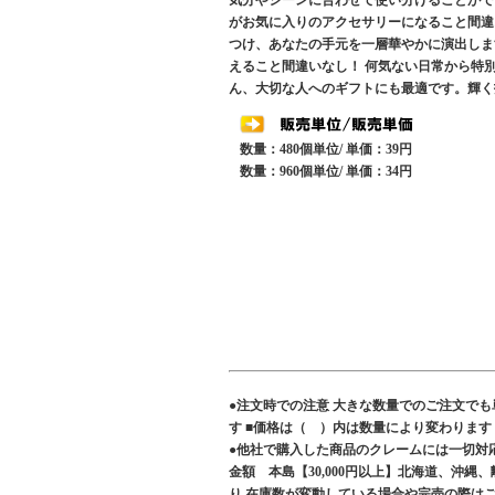
気分やシーンに合わせて使い分けることがで
がお気に入りのアクセサリーになること間違い
つけ、あなたの手元を一層華やかに演出しま
えること間違いなし！ 何気ない日常から特
ん、大切な人へのギフトにも最適です。輝く
数量：480個単位/ 単価：39円
数量：960個単位/ 単価：34円
●注文時での注意 大きな数量でのご注文で
す ■価格は（ ）内は数量により変わりま
●他社で購入した商品のクレームには一切対
金額 本島【30,000円以上】北海道、沖縄
り 在庫数が変動している場合や完売の際は