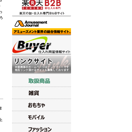
ち
き
わ
ろ
ま
上
よ