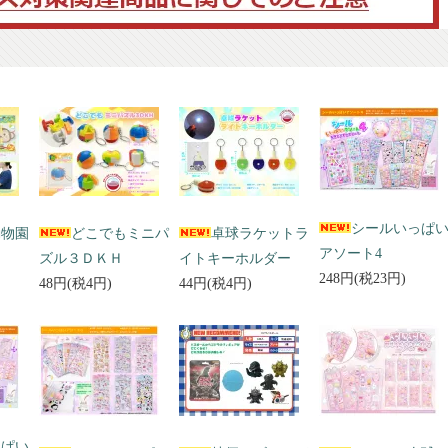
シールいっぱ
動物園
どこでもミニパ
卓球ラケットラ
アソート4
ズル３ＤＫＨ
イトキーホルダー
248円(税23円)
48円(税4円)
44円(税4円)
っぱい