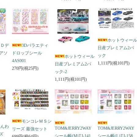
ホットウィー
３Ｄデ
3Dバラエティ
日産プレミアム2パ
アソ
ドロップシール
ック
ホットウィール
4AS001
1,111円(税101円)
日産プレミアム2パ
270円(税25円)
ック-2
1,111円(税101円)
モンコレＭＳシ
ふんわ
TOM&JERRY2WAY
TOM&JERRY2WAY
リーズ 最強セット
ズ
シール帳(M)TJ-141
シール帳(L)TJ-158
699円(税64円)