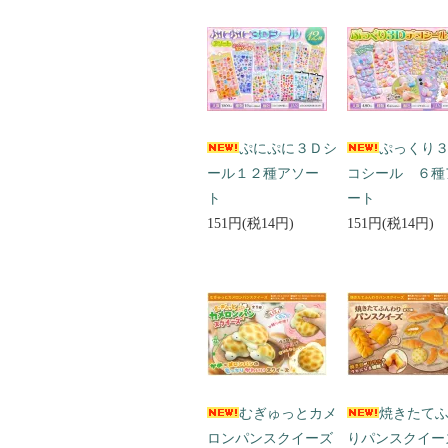
ぷにぷに３Ｄシ
ぷっくり
ール１２種アソー
コシール ６種
ト
ート
151円(税14円)
151円(税14円)
むぎゅっとカメ
焼きたて
ロンパンスクイーズ
りパンスクイー