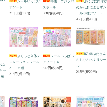
シールいっぱい
特価 ゴジラバ
ぷにぷに肉球
アソート8
スボール
めかわあにまるずシ
213円(税19円)
308円(税28円)
ール８種アソート
436円(税40円)
RZ-08ぶたさん
ぷくっと立体デ
シールいっぱい
おしりぷっくりシー
コレーションシール
アソート４
 おな
ル
2 ６種
317円(税29円)
ちゃ
215円(税20円)
213円(税19円)
３種