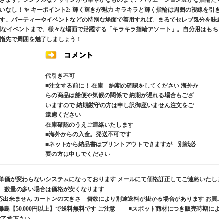
きます。シンプルなデザインから華やかなものまで、バリエーション豊かな指輪た
なし！ ✨ キーポイント2: 輝く輝きが魅力 キラキラと輝く指輪は周囲の視線を引
す。パーティーやイベントなどの特別な場面で着用すれば、まるでセレブ気分を味
別なイベントまで、様々な場面で活躍する「キラキラ指輪アソート」。自分用はもち
指先で周囲を魅了しましょう！
代引き不可
■注文する前に！ 在庫 納期の確認をしてください 海外か
らの商品は船便や気候の関係で 納期が遅れる場合もござ
いますので 納期厳守の方は申し訳御座いません注文をご
遠慮ください
在庫確認のうえご連絡いたします
■海外からの入金。発送不可です
■ネットから納品書はプリントアウトできますが 別紙必
要の方は申しでください
も単価が変わらないシステムになっております メールにて価格訂正してご連絡いたし
す 数量の多い場合は価格が安くなります
応出来ません カートンの大きさ 個数により別途送料が掛かる場合があります お買
、離島【50,000円以上】で送料無料です ご注意 ■スポット商材につき販売時期に
ご了承下さい。