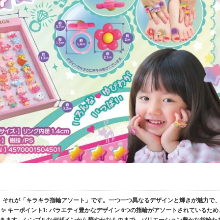
、それが「キラキラ指輪アソート」です。一つ一つ異なるデザインと輝きが魅力で
✨ キーポイント1: バラエティ豊かなデザイン 6つの指輪がアソートされているため