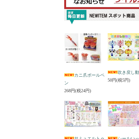
吹き戻し
カニ爪ボールペ
50円(税5円)
ン
268円(税24円)
サミュエルトゥ
シールい