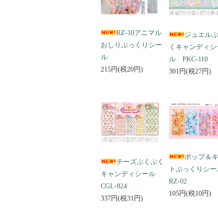
RZ-10アニマル
ジュエル
おしりぷっくりシー
くキャンディシ
ル
ル PKC-110
215円(税20円)
301円(税27円)
ポップ＆
チーズぷくぷく
トぷっくりシ
キャンディシール
RZ-02
CGL-824
105円(税10円)
337円(税31円)