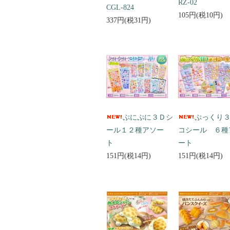
RZ-02
CGL-824
105円(税10円)
337円(税31円)
ぷにぷに３Ｄシ
ぷっくり
ール１２種アソー
コシール ６種
ト
ート
151円(税14円)
151円(税14円)