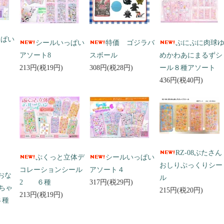
っぱい
シールいっぱい
特価 ゴジラバ
ぷにぷに肉球
アソート8
スボール
めかわあにまるずシ
213円(税19円)
308円(税28円)
ール８種アソート
436円(税40円)
RZ-08ぶたさん
ぷくっと立体デ
シールいっぱい
おしりぷっくりシー
コレーションシール
アソート４
 おな
ル
2 ６種
317円(税29円)
ちゃ
215円(税20円)
213円(税19円)
３種