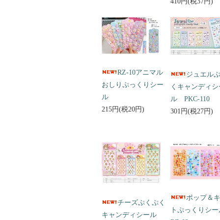
410円(税37円)
RZ-10アニマル
ジュエル
おしりぷっくりシー
くキャンディシ
ル
ル PKC-110
215円(税20円)
301円(税27円)
ポップ＆
チーズぷくぷく
トぷっくりシ
キャンディシール