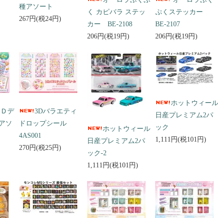
種アソート
く カピバラ ステッ
ぷくステッカー
267円(税24円)
カー BE-2108
BE-2107
206円(税19円)
206円(税19円)
ホットウィー
３Ｄデ
3Dバラエティ
日産プレミアム2パ
アソ
ドロップシール
ック
ホットウィール
4AS001
1,111円(税101円)
日産プレミアム2パ
270円(税25円)
ック-2
1,111円(税101円)