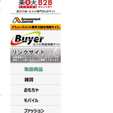
ダ
イ
で