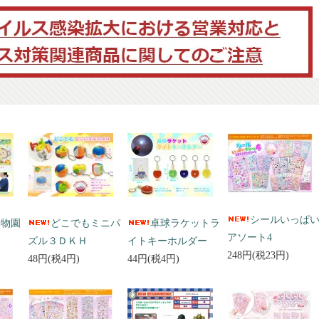
シールいっぱ
動物園
どこでもミニパ
卓球ラケットラ
アソート4
ズル３ＤＫＨ
イトキーホルダー
248円(税23円)
48円(税4円)
44円(税4円)