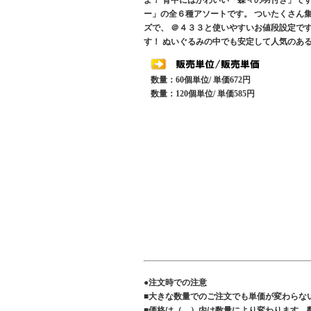
よ！ 背中にはかわいい「蝶々の羽付き」で
ー」の全６種アソートです。 ついたくさん
ズで、 ＠４３３と使いやすいお値段設定で
す！ ぬいぐるみの中でも安定して人気のあ
数量：60個単位/ 単価672円
数量：120個単位/ 単価585円
●注文時での注意
■大きな数量でのご注文でも単価が変わらな
■価格は（ ）内は数量により変わります 