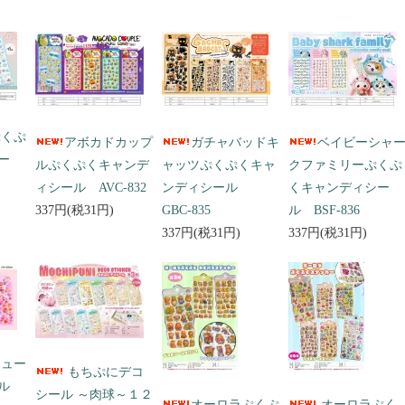
ぷくぷ
アボカドカップ
ガチャバッドキ
ベイビーシャ
ー
ルぷくぷくキャンデ
ャッツぷくぷくキャ
クファミリーぷくぷ
ィシール AVC-832
ンディシール
くキャンディシー
337円(税31円)
GBC-835
ル BSF-836
337円(税31円)
337円(税31円)
キュー
もちぷにデコ
ール
シール ～肉球～１２
オーロラぷくぷ
オーロラぷく