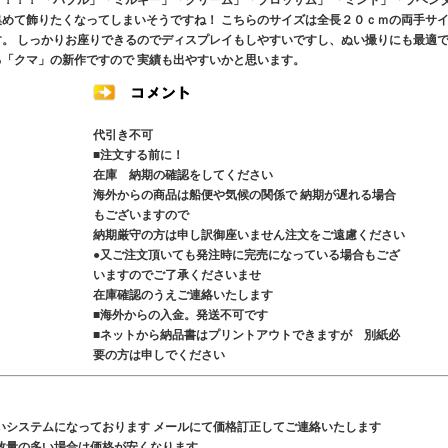
す！！！ 「バブル」「ミルキー」「クリーム」「ブロッサム」 「ミント」「ラベン
集めて飾りたくなってしまいそうですね！ こちらのサイズは全長２０ｃｍの両手サ
す。 しっかりお座りできるのでディスプレイもしやすいですし、ぬい撮りにも最適
る「クマ」の新作ですので 実績も出やすいかと思います。
代引き不可
■注文する前に！
在庫 納期の確認をしてください
海外からの商品は船便や気候の関係で 納期が遅れる場合
もございますので
納期厳守の方は申し訳御座いません注文をご遠慮ください
●又ご注文頂いても発注時に完売になっている場合もござ
いますのでご了承くださいませ
在庫確認のうえご連絡いたします
■海外からの入金。発送不可です
■ネットから納品書はプリントアウトできますが 別紙必
要の方は申しでください
いシステムになっております メールにて価格訂正してご連絡いたします
数量の多い場合は価格が安くなります