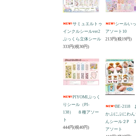
サミュエルトゥ
シールい
インクルシールver2
アソート10
ぷっくら立体シール
213円(税19円)
333円(税30円)
PIYOMIぷっく
りシール（PI-
BE-2118
138） ８種アソー
かぷにぷにわん
ト
んシール２P 
444円(税40円)
アソート