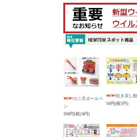
吹き戻し
カニ爪ボールペ
50円(税5円)
ン
268円(税24円)