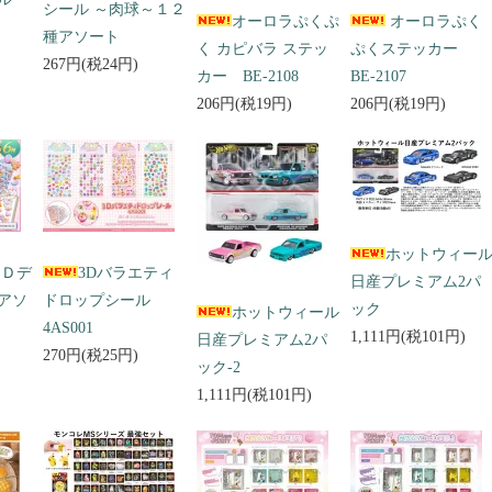
シール ～肉球～１２
オーロラぷくぷ
オーロラぷく
種アソート
く カピバラ ステッ
ぷくステッカー
267円(税24円)
カー BE-2108
BE-2107
206円(税19円)
206円(税19円)
ホットウィー
３Ｄデ
3Dバラエティ
日産プレミアム2パ
アソ
ドロップシール
ック
ホットウィール
4AS001
1,111円(税101円)
日産プレミアム2パ
270円(税25円)
ック-2
1,111円(税101円)