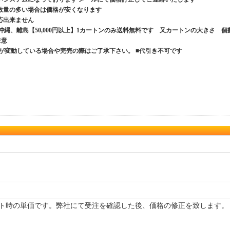
数量の多い場合は価格が安くなります
応出来ません
、沖縄、離島【50,000円以上】1カートンのみ送料無料です 又カートンの大きさ 個
ご注意
が変動している場合や完売の際はご了承下さい。 ■代引き不可です
ト時の単価です。弊社にて受注を確認した後、価格の修正を致します。