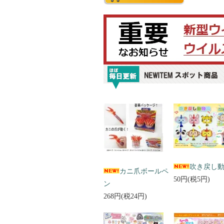
吹き戻し
カニ爪ボールペ
50円(税5円)
ン
268円(税24円)