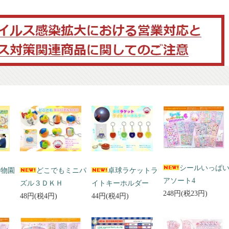
シールいっぱ
動物園
どこでもミニパ
卓球ラケットラ
アソート4
ズル３ＤＫＨ
イトキーホルダー
248円(税23円)
48円(税4円)
44円(税4円)