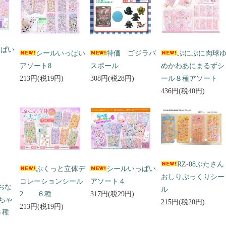
っぱい
シールいっぱい
特価 ゴジラバ
ぷにぷに肉球
アソート8
スボール
めかわあにまるずシ
213円(税19円)
308円(税28円)
ール８種アソート
436円(税40円)
RZ-08ぶたさん
ぷくっと立体デ
シールいっぱい
おしりぷっくりシー
コレーションシール
アソート４
 おな
ル
2 ６種
317円(税29円)
ちゃ
215円(税20円)
213円(税19円)
３種