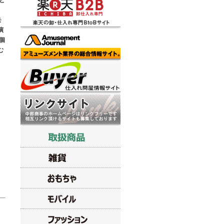
と
、
モ
演
個
む