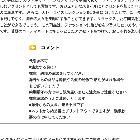
 この商品は、カラフルでユニークなデザインが特徴であり、ファッションアイテム
しむアクセントとしても素敵です。カジュアルなスタイルにアクセントを加えたり
のに最適です。 さらに、カレーライスセレクションBCを身につけることで、ユー
るだけでなく、周囲の人々を笑顔にすることができます。リラックスした雰囲気を
ことができるでしょう。 この商品は、ファッションに遊び心をプラスしたい方や、
です。普段のコーディネートにちょっとしたアクセントをつけて、おしゃれを楽し
代引き不可
■注文する前に！
在庫 納期の確認をしてください
海外からの商品は船便や気候の関係で 納期が遅れる場合
もございますので
納期厳守の方は申し訳御座いません注文をご遠慮ください
在庫確認のうえご連絡いたします
■海外からの入金。発送不可です
■ネットから納品書はプリントアウトできますが 別紙必
要の方は申しでください
いシステムになっております メールにて価格訂正してご連絡いたします