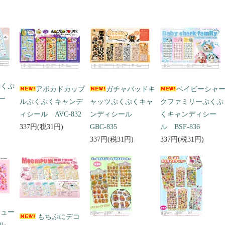
ぷくぷ
アボカドカップ
ガチャバッドキ
ベイビーシャ
ー
ルぷくぷくキャンデ
ャッツぷくぷくキャ
クファミリーぷくぷ
ィシール AVC-832
ンディシール
くキャンディシー
337円(税31円)
GBC-835
ル BSF-836
337円(税31円)
337円(税31円)
キュー
もちぷにデコ
ール