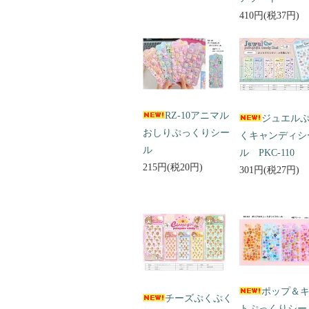
410円(税37円)
RZ-10アニマル
ジュエル
おしりぷっくりシー
くキャンディシ
ル
ル PKC-110
215円(税20円)
301円(税27円)
ポップ＆
チーズぷくぷく
トぷっくりシ