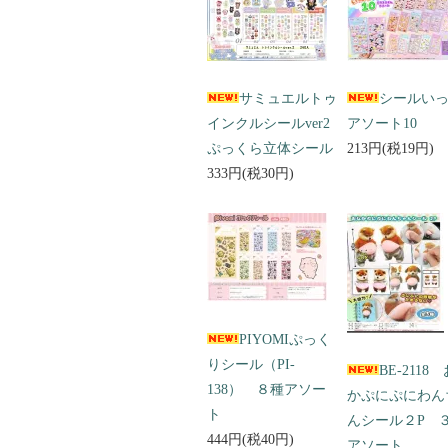
サミュエルトゥ
シールい
インクルシールver2
アソート10
ぷっくら立体シール
213円(税19円)
333円(税30円)
PIYOMIぷっく
りシール（PI-
BE-2118
138） ８種アソー
かぷにぷにわん
ト
んシール２P 
444円(税40円)
アソート