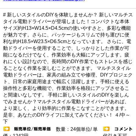
# 新しいスタイルのDIYを体験しませんか？ 新しいマルチス
タイル電動ドライバーが登場しました！コンパクトな本体
サイズ約H13×W14.5×D4.5cmの使いやすさと、多彩な機能
が魅力です。さらに、パッケージもスリムで持ち運びに便
利な約H18.5×W23.5×D6.5cmとなっています。 さらに、電
動ドライバーを使用することで、しっかりとした作業が可
能になるだけでなく、作業効率も大幅にアップします。疲
れにくい設計なので、長時間のDIY作業でもストレスを感じ
ることなく作業を楽しむことができます。 マルチスタイル
電動ドライバーは、家具の組み立てや修理、DIYプロジェク
ト、日常の家庭用途まで幅広く活躍します。手軽に使える
操作性と多彩な機能で、作業効率を格段にアップさせるこ
と間違いなしです。 手軽に新しいスタイルのDIYを楽しん
でみませんか？マルチスタイル電動ドライバーがあれば、
より楽しく、より効率的に作業をこなすことができます。
是非、あなたのDIYライフに加えてみてください！ ４/中～
下
数量：24個単位/ 単
価：1242円
代引き不可