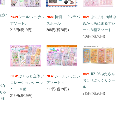
っぱい
シールいっぱい
特価 ゴジラバ
ぷにぷに肉球
アソート8
スボール
めかわあにまるずシ
213円(税19円)
308円(税28円)
ール８種アソート
436円(税40円)
RZ-08ぶたさん
ぷくっと立体デ
シールいっぱい
おしりぷっくりシー
コレーションシール
アソート４
 おな
ル
2 ６種
317円(税29円)
ちゃ
215円(税20円)
213円(税19円)
３種