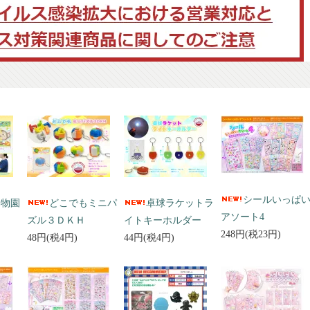
シールいっぱ
動物園
どこでもミニパ
卓球ラケットラ
アソート4
ズル３ＤＫＨ
イトキーホルダー
248円(税23円)
48円(税4円)
44円(税4円)