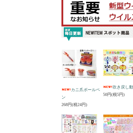
吹き戻し
カニ爪ボールペ
50円(税5円)
ン
268円(税24円)