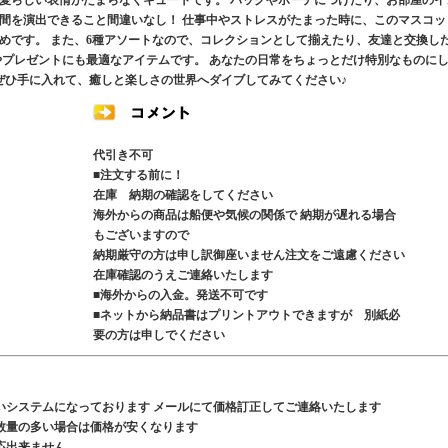
愛らしい表情がたまらなくキュートです。 バッグやポーチにつけたり、お部屋のイ
間を演出できること間違いなし！ 仕事中やストレスがたまった時に、このマスコッ
めです。 また、6種アソートなので、コレクションとして揃えたり、友達と交換し
やプレゼントにも最適なアイテムです。 あなたの日常をちょっとだけ特別なものに
ぜひ手に入れて、癒しと楽しさの世界へダイブしてみてください♪
代引き不可
■注文する前に！
在庫 納期の確認をしてください
海外からの商品は船便や気候の関係で 納期が遅れる場合
もございますので
納期厳守の方は申し訳御座いません注文をご遠慮ください
在庫確認のうえご連絡いたします
■海外からの入金。発送不可です
■ネットから納品書はプリントアウトできますが 別紙必
要の方は申しでください
いシステムになっております メールにて価格訂正してご連絡いたします
数量の多い場合は価格が安くなります
応出来ません