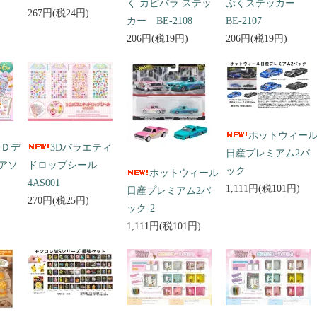
く カピバラ ステッ
ぷくステッカー
267円(税24円)
カー BE-2108
BE-2107
206円(税19円)
206円(税19円)
ホットウィー
３Ｄデ
3Dバラエティ
日産プレミアム2パ
アソ
ドロップシール
ック
ホットウィール
4AS001
1,111円(税101円)
日産プレミアム2パ
270円(税25円)
ック-2
1,111円(税101円)