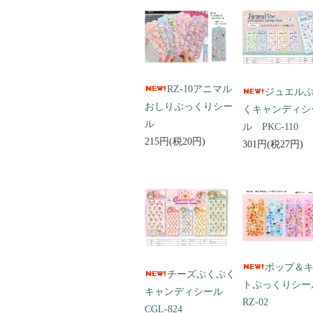
RZ-10アニマル
ジュエル
おしりぷっくりシー
くキャンディシ
ル
ル PKC-110
215円(税20円)
301円(税27円)
ポップ＆
チーズぷくぷく
トぷっくりシ
キャンディシール
RZ-02
CGL-824