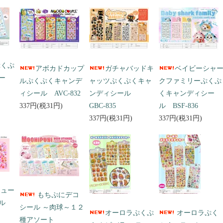
ぷくぷ
アボカドカップ
ガチャバッドキ
ベイビーシャ
ー
ルぷくぷくキャンデ
ャッツぷくぷくキャ
クファミリーぷくぷ
ィシール AVC-832
ンディシール
くキャンディシー
337円(税31円)
GBC-835
ル BSF-836
337円(税31円)
337円(税31円)
キュー
もちぷにデコ
ール
シール ～肉球～１２
オーロラぷくぷ
オーロラぷく
種アソート