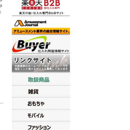
ン
ト
た
し