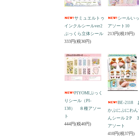
サミュエルトゥ
シールい
インクルシールver2
アソート10
ぷっくら立体シール
213円(税19円)
333円(税30円)
PIYOMIぷっく
りシール（PI-
BE-2118
138） ８種アソー
かぷにぷにわん
ト
んシール２P 
444円(税40円)
アソート
410円(税37円)