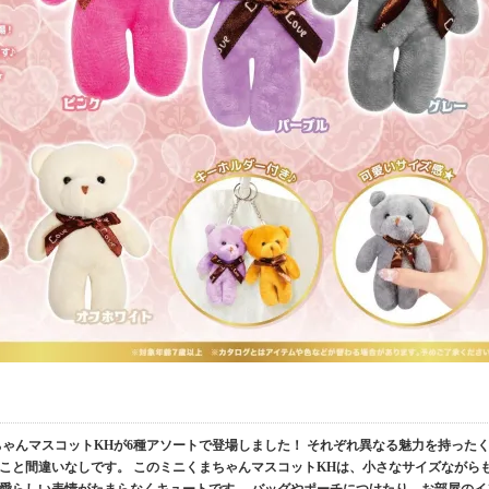
ちゃんマスコットKHが6種アソートで登場しました！ それぞれ異なる魅力を持った
こと間違いなしです。 このミニくまちゃんマスコットKHは、小さなサイズながら