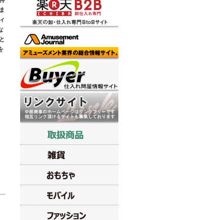
特
ま
ィ
な
と
を