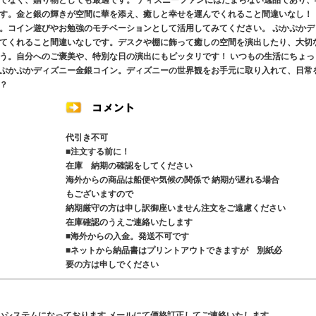
でなく、贈り物としても最適です。 ディズニーファンにはたまらない逸品であり、
す。金と銀の輝きが空間に華を添え、癒しと幸せを運んでくれること間違いなし！ 
。コイン遊びやお勉強のモチベーションとして活用してみてください。 ぷかぷかデ
てくれること間違いなしです。デスクや棚に飾って癒しの空間を演出したり、大切
う。自分へのご褒美や、特別な日の演出にもピッタリです！ いつもの生活にちょっ
ぷかぷかディズニー金銀コイン。ディズニーの世界観をお手元に取り入れて、日常
？
代引き不可
■注文する前に！
在庫 納期の確認をしてください
海外からの商品は船便や気候の関係で 納期が遅れる場合
もございますので
納期厳守の方は申し訳御座いません注文をご遠慮ください
在庫確認のうえご連絡いたします
■海外からの入金。発送不可です
■ネットから納品書はプリントアウトできますが 別紙必
要の方は申しでください
いシステムになっております メールにて価格訂正してご連絡いたします