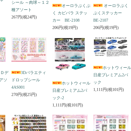
シール ～肉球～１２
オーロラぷくぷ
オーロラぷく
種アソート
く カピバラ ステッ
ぷくステッカー
267円(税24円)
カー BE-2108
BE-2107
206円(税19円)
206円(税19円)
ホットウィー
３Ｄデ
3Dバラエティ
日産プレミアム2パ
アソ
ドロップシール
ック
ホットウィール
4AS001
1,111円(税101円)
日産プレミアム2パ
270円(税25円)
ック-2
1,111円(税101円)