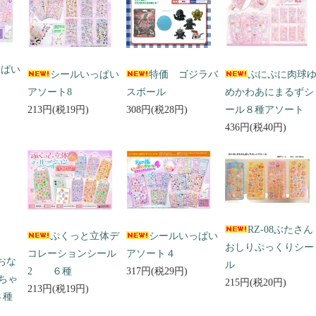
っぱい
シールいっぱい
特価 ゴジラバ
ぷにぷに肉球
アソート8
スボール
めかわあにまるずシ
213円(税19円)
308円(税28円)
ール８種アソート
436円(税40円)
RZ-08ぶたさん
ぷくっと立体デ
シールいっぱい
おしりぷっくりシー
コレーションシール
アソート４
 おな
ル
2 ６種
317円(税29円)
ちゃ
215円(税20円)
213円(税19円)
３種