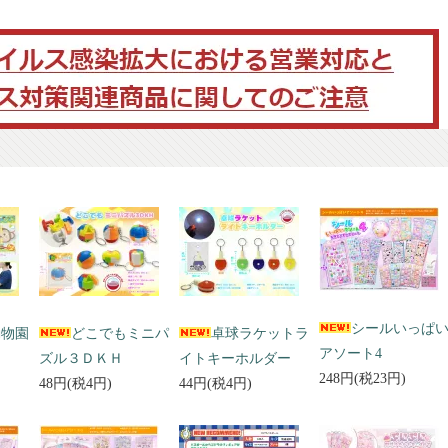
シールいっぱ
動物園
どこでもミニパ
卓球ラケットラ
アソート4
ズル３ＤＫＨ
イトキーホルダー
248円(税23円)
48円(税4円)
44円(税4円)