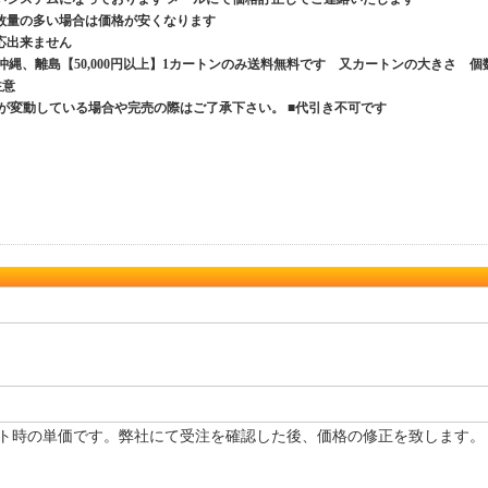
数量の多い場合は価格が安くなります
応出来ません
、沖縄、離島【50,000円以上】1カートンのみ送料無料です 又カートンの大きさ 個
ご注意
が変動している場合や完売の際はご了承下さい。 ■代引き不可です
ト時の単価です。弊社にて受注を確認した後、価格の修正を致します。