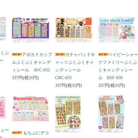
ぷくぷ
アボカドカップ
ガチャバッドキ
ベイビーシャ
ー
ルぷくぷくキャンデ
ャッツぷくぷくキャ
クファミリーぷくぷ
ィシール AVC-832
ンディシール
くキャンディシー
337円(税31円)
GBC-835
ル BSF-836
337円(税31円)
337円(税31円)
キュー
もちぷにデコ
ール