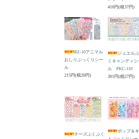
410円(税37円)
RZ-10アニマル
ジュエル
おしりぷっくりシー
くキャンディシ
ル
ル PKC-110
215円(税20円)
301円(税27円)
ポップ＆
チーズぷくぷく
トぷっくりシ