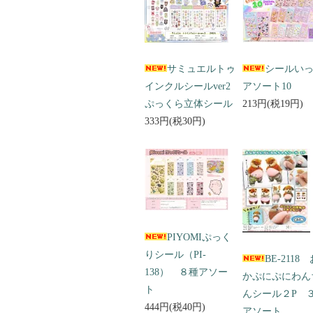
サミュエルトゥ
シールい
インクルシールver2
アソート10
ぷっくら立体シール
213円(税19円)
333円(税30円)
PIYOMIぷっく
りシール（PI-
BE-2118
138） ８種アソー
かぷにぷにわん
ト
んシール２P 
444円(税40円)
アソート