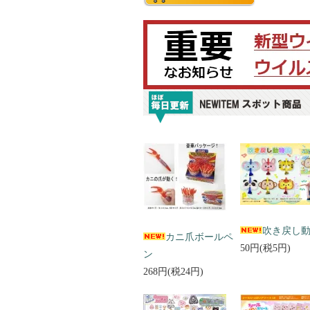
吹き戻し
カニ爪ボールペ
50円(税5円)
ン
268円(税24円)