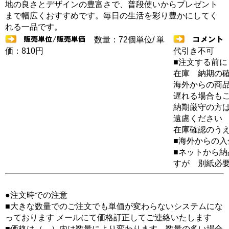
地の良さとデザインの豊富さで、普段使いからプレゼント
まで幅広くおすすめです。毎日の生活を彩り豊かにしてく
れる一品です。
数量：72個単位/ 単
価：810円
代引き不可
■注文する前に
在庫 納期の
海外からの商品
遅れる場合も
納期厳守の方
遠慮ください
在庫確認のう
■海外からの
■ネットから
すが 別紙必
●注文時での注意
■大きな数量でのご注文でも単価が変わらないシステムにな
っております メールにて価格訂正してご連絡いたします
■価格は（ ）内は数量により変わります 数量の多い場合