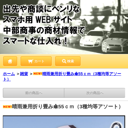
カート
検索
ホーム
＞
雑貨
＞
晴雨兼用折り畳み傘55ｃｍ（3種均等アソー
ト）
前の商品へ
次の商品へ
晴雨兼用折り畳み傘55ｃｍ（3種均等アソート）