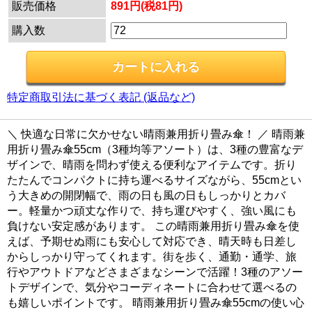
販売価格
891円(税81円)
購入数
特定商取引法に基づく表記 (返品など)
＼ 快適な日常に欠かせない晴雨兼用折り畳み傘！ ／ 晴雨兼
用折り畳み傘55cm（3種均等アソート）は、3種の豊富なデ
ザインで、晴雨を問わず使える便利なアイテムです。折り
たたんでコンパクトに持ち運べるサイズながら、55cmとい
う大きめの開閉幅で、雨の日も風の日もしっかりとカバ
ー。軽量かつ頑丈な作りで、持ち運びやすく、強い風にも
負けない安定感があります。 この晴雨兼用折り畳み傘を使
えば、予期せぬ雨にも安心して対応でき、晴天時も日差し
からしっかり守ってくれます。街を歩く、通勤・通学、旅
行やアウトドアなどさまざまなシーンで活躍！3種のアソー
トデザインで、気分やコーディネートに合わせて選べるの
も嬉しいポイントです。 晴雨兼用折り畳み傘55cmの使い心