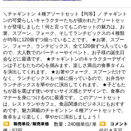
＼チャギントン ４種アソートセット【均等】／ チャギント
ンの可愛らしいキャラクターたちが描かれたアソートセッ
トが登場しました！何と言ってもこのセットの魅力は、お
箸、スプーン、フォーク、そしてランチピックスの４種類
が均等に120個ずつ揃っていることです。 ★お箸、スプー
ン、フォーク、ランチピックス、全て120個ずつ入っている
ので、大人数でのパーティーやイベント、お子様の誕生日
会などに最適です。 ★チャギントンのキャラクターデザイ
ンは子どもたちの心を掴みます。楽しさ満点の食事タイム
を演出してくれます。 ★お箸やフォーク、スプーンだけで
なく、ランチピックスも一緒に揃っているので、お弁当や
ランチボックスを華やかに演出してくれます。 ★子どもた
ちが器を選ばず使いやすいサイズ感とデザインで、食事の
マナーを身につけるのに最適です。 このアソートセット
は、レストランやカフェ、食品関連のビジネスにもおすす
めです。魅力満載のチャギントン ４種アソートセットで、
食卓をより楽しく、華やかに演出しましょう！
数量：240個単位/ 単
価：57円
代引き不可